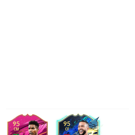
95
95
CM
CF