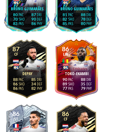
BRUNO GUIMARÃES
BRUNO GUIMARÃES
80
87
81
88
70
90
82
78
83
86
85
80
87
86
CF
LW
DEPAY
TOKO-EKAMBI
88
85
90
88
86
34
89
35
86
82
77
79
86
86
ST
CF