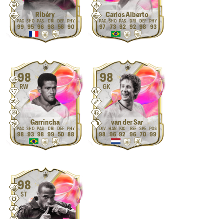
Ribéry
Carlos Alberto
99
95
96
98
56
90
97
73
92
92
98
93
98
98
RW
GK
Garrincha
van der Sar
98
93
98
99
50
88
98
96
92
96
70
99
98
ST