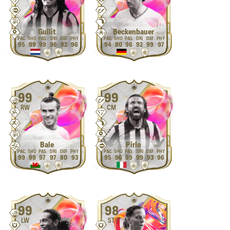
Gullit
Beckenbauer
95
99
99
96
92
96
94
80
96
92
99
97
99
99
RW
CM
Bale
Pirlo
99
99
97
97
80
93
95
96
99
99
93
96
99
98
LW
ST