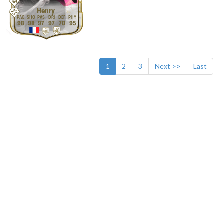
Henry
98
98
97
97
70
95
1
2
3
Next >>
Last