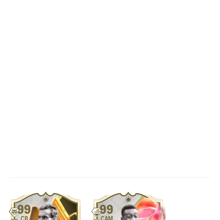
99
99
CB
CAM