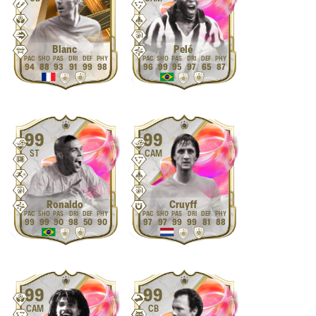
Blanc
Pelé
94
88
93
91
99
98
96
99
95
97
65
87
99
99
ST
CAM
Ronaldo
Cruyff
99
99
90
98
50
90
97
97
99
99
81
88
99
99
CAM
CB