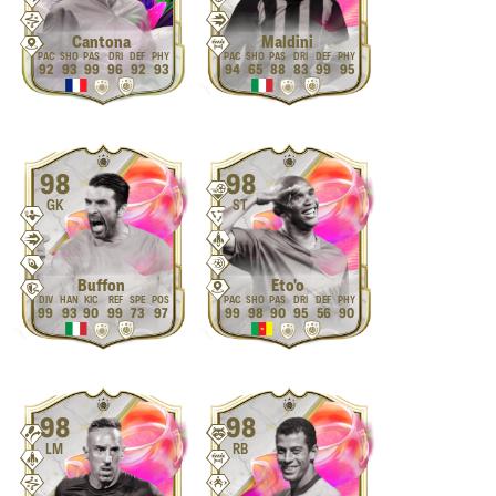
Cantona
Maldini
92
93
99
96
92
93
94
65
88
83
99
95
98
98
GK
ST
Buffon
Eto'o
99
93
90
99
73
97
99
98
90
95
56
90
98
98
LM
RB