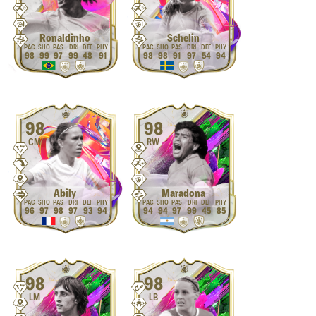
Ronaldinho
Schelin
98
99
97
99
48
91
98
98
91
97
54
94
98
98
CM
RW
Abily
Maradona
96
97
98
97
93
94
94
94
97
99
45
85
98
98
LM
LB