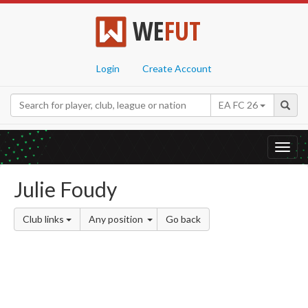
WE
FUT
Login
Create Account
EA FC 26
Toggl
navig
Julie Foudy
Club links
Any position
Go back