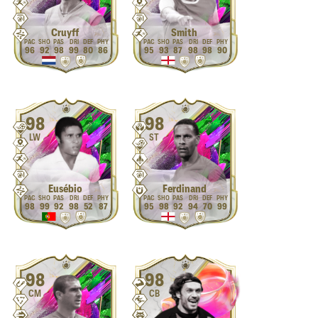
Cruyff
Smith
96
92
98
99
80
86
95
93
87
98
98
90
98
98
LW
ST
Eusébio
Ferdinand
98
99
92
98
52
87
95
98
92
94
70
99
98
98
CM
CB