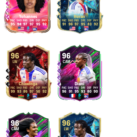
Yohannes
Horan
95
94
97
97
95
92
91
96
97
95
83
92
96
96
LW
CAM
Chawinga
Diani
99
93
86
97
50
92
96
91
95
93
80
90
96
96
CAM
LW