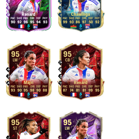
Renard
Chawinga
90
92
96
95
94
93
99
93
86
97
50
92
95
95
LW
CB
Majri
Renard
93
90
95
98
90
88
87
74
81
81
99
95
95
95
ST
LW