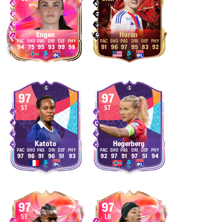
Engen
Horan
94
75
95
93
99
98
91
96
97
95
83
92
97
97
ST
ST
Katoto
Hegerberg
97
96
91
96
51
93
92
97
91
97
51
94
97
97
ST
LB