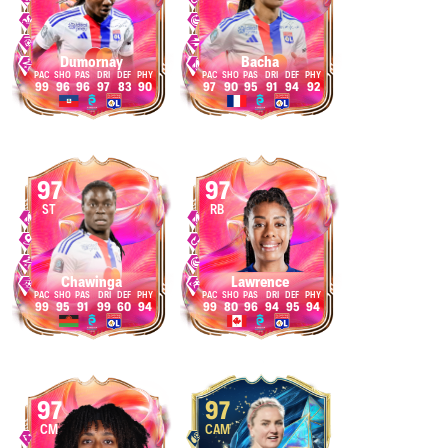
Dumornay
Bacha
99
96
96
97
83
90
97
90
95
91
94
92
97
97
ST
RB
Chawinga
Lawrence
99
95
91
99
60
94
99
80
96
94
95
94
97
97
CM
CAM