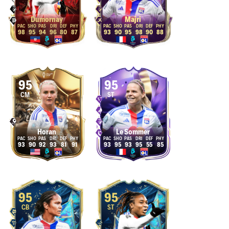
Dumornay
Majri
98
95
94
96
80
87
93
90
95
98
90
88
95
95
CM
ST
Horan
Le Sommer
93
90
92
93
81
91
93
95
93
95
55
85
95
95
CB
ST