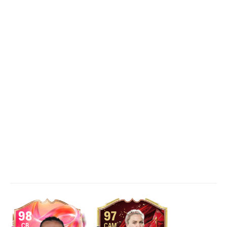
98
97
CB
CAM