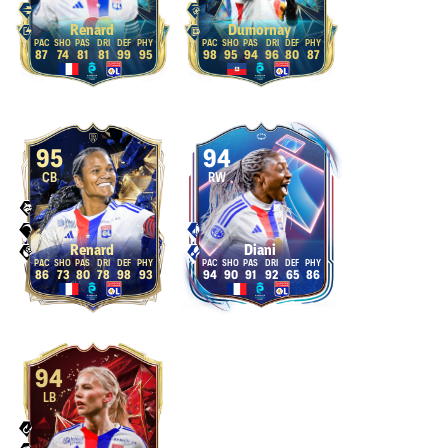
Renard
Dumornay
87
74
81
81
99
95
98
95
94
96
80
87
95
94
CB
RW
Renard
Diani
86
73
80
78
98
93
94
90
91
92
65
86
94
LB