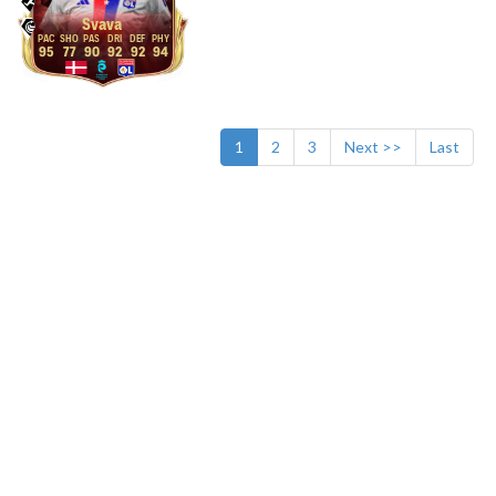
Svava
95
77
90
92
92
94
1
2
3
Next >>
Last