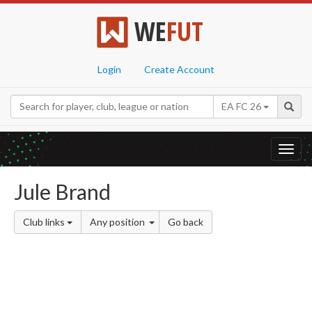
WE
FUT
Login
Create Account
EA FC 26
Toggl
navig
Jule Brand
Club links
Any position
Go back