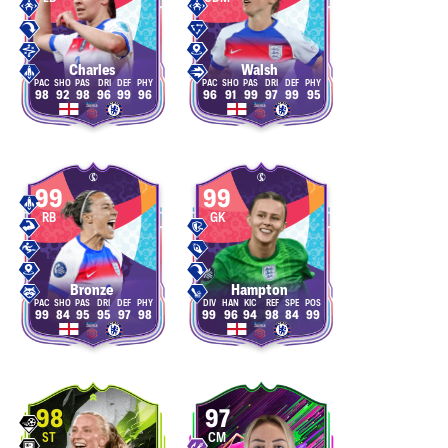
Charles
Walsh
98
92
98
96
99
96
96
91
99
97
99
95
99
99
RB
GK
Bronze
Hampton
99
84
95
95
97
98
99
96
94
98
84
99
98
97
ST
CM