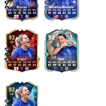
Bronze
Catarina Macario
94
78
91
90
92
93
91
90
88
93
65
80
92
92
CB
ST
Bright
Kerr
88
57
83
88
91
93
87
90
76
92
45
85
92
CB