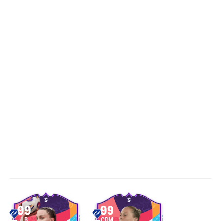
99
99
LB
CDM