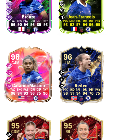
Bronze
Jean-François
96
90
94
96
85
93
93
92
97
94
96
95
96
96
CAM
LM
Catarina Macario
Reiten
96
94
93
96
75
90
96
91
94
94
70
75
95
95
CDM
RB