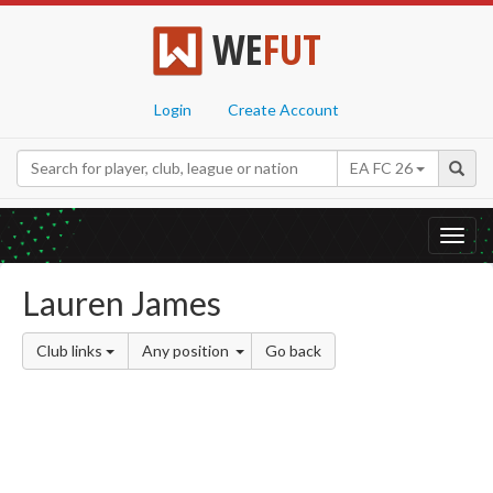
WE
FUT
Login
Create Account
EA FC 26
Toggl
navig
Lauren James
Club links
Any position
Go back