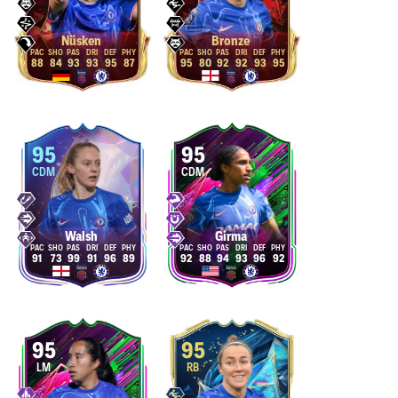
Nüsken
Bronze
88
84
93
93
95
87
95
80
92
92
93
95
95
95
CDM
CDM
Walsh
Girma
91
73
99
91
96
89
92
88
94
93
96
92
95
95
LM
RB