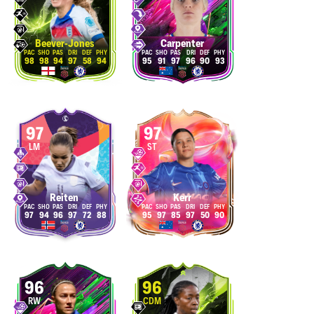
Beever-Jones
Carpenter
98
98
94
97
58
94
95
91
97
96
90
93
97
97
LM
ST
Reiten
Kerr
97
94
96
97
72
88
95
97
85
97
50
90
96
96
RW
CDM