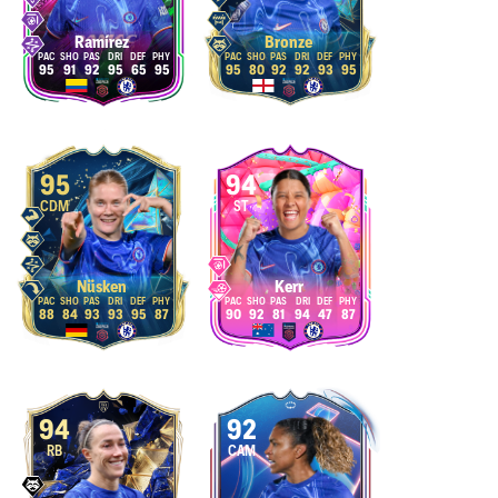
Ramírez
Bronze
95
91
92
95
65
95
95
80
92
92
93
95
95
94
CDM
ST
Nüsken
Kerr
88
84
93
93
95
87
90
92
81
94
47
87
94
92
RB
CAM