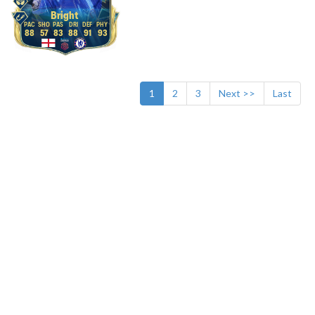
Bright
88
57
83
88
91
93
1
2
3
Next >>
Last