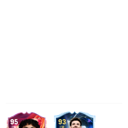
95
93
LW
LM