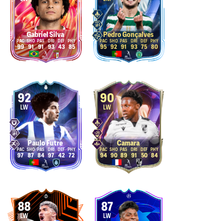
Gabriel Silva
Pedro Gonçalves
99
91
91
93
43
85
95
92
91
93
75
80
92
90
LW
LW
Paulo Futre
Camara
97
87
84
97
42
72
94
90
89
91
50
84
88
87
LW
LW