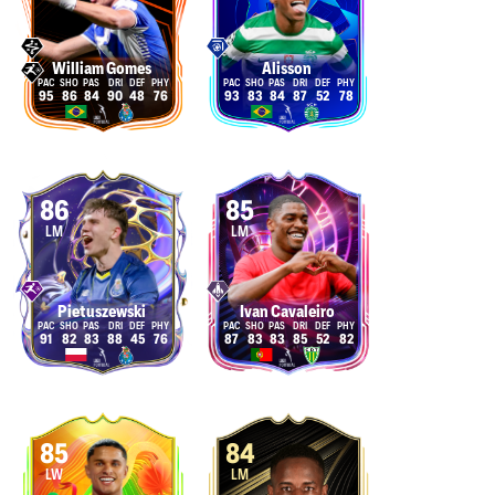
William Gomes
Alisson
95
86
84
90
48
76
93
83
84
87
52
78
86
85
LM
LM
Pietuszewski
Ivan Cavaleiro
91
82
83
88
45
76
87
83
83
85
52
82
85
84
LW
LM