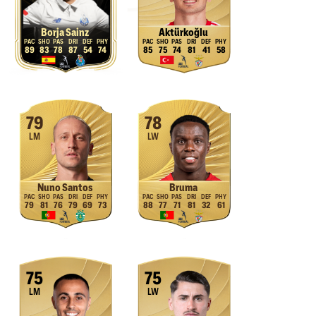
Borja Sainz
Aktürkoğlu
89
83
78
87
54
74
85
75
74
81
41
58
79
78
LM
LW
Nuno Santos
Bruma
79
81
76
79
69
73
88
77
71
81
32
61
75
75
LM
LW