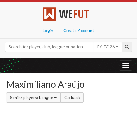
WE
FUT
Login
Create Account
EA FC 26
Toggl
navig
Maximiliano Araújo
Similar players: League
Go back