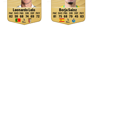
Leonardo Lelo
Borja Sainz
82
59
68
74
69
72
81
75
68
79
45
63