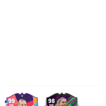
99
98
RW
RW