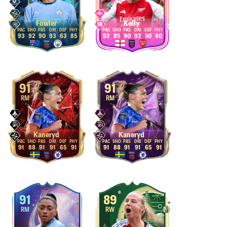
Fowler
Kelly
93
92
90
93
63
85
92
85
90
92
50
80
91
91
RM
RM
Kaneryd
Kaneryd
91
88
91
91
65
91
91
88
91
91
65
91
91
89
RM
RW