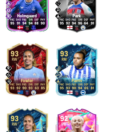
Holmgaard
Park
95
91
94
94
88
90
95
92
94
96
64
91
93
93
RW
RM
Fowler
Parris
93
92
90
93
63
85
95
93
90
94
65
81
93
92
RW
RW