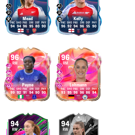
Mead
Kelly
94
94
96
95
80
90
96
92
94
96
55
90
96
96
RM
RM
Payne
Lohmann
99
92
91
94
90
90
93
95
96
96
86
94
94
94
RW
RW