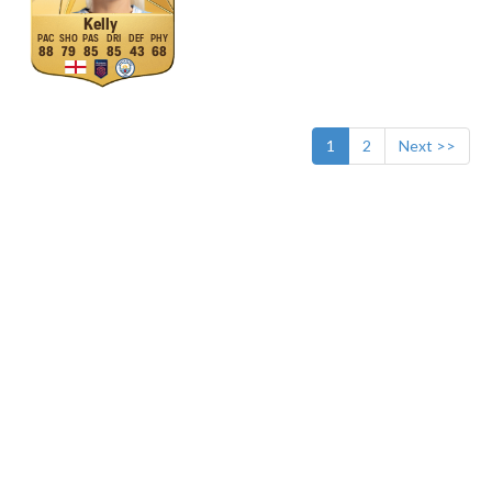
Kelly
88
79
85
85
43
68
1
2
Next >>