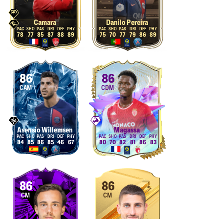
Camara
Danilo Pereira
78
77
85
87
88
89
75
70
77
79
86
89
86
86
CAM
CDM
Asensio Willemsen
Magassa
84
85
86
85
46
67
80
70
82
81
86
83
86
86
CM
CM