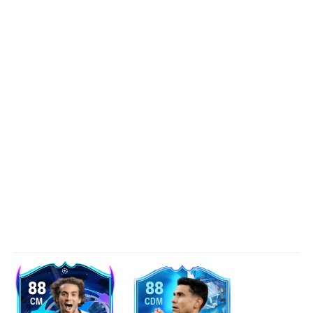
88
88
CM
CDM