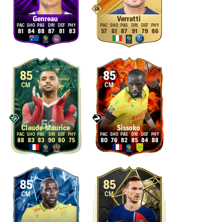
Genreau
Verratti
81
84
88
87
81
83
57
61
87
91
79
66
85
85
CM
CM
Claude-Maurice
Sissoko
88
83
83
90
80
75
80
76
82
85
84
88
85
85
CM
CM