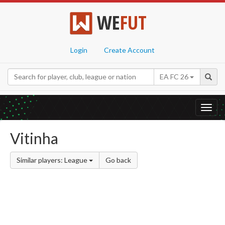
WE
FUT
Login
Create Account
EA FC 26
Toggl
navig
Vitinha
Similar players: League
Go back