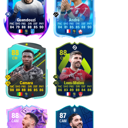
Guendouzi
André
84
79
88
88
85
90
84
81
85
85
88
90
88
88
CM
CM
Camara
Lees-Melou
88
88
88
86
85
86
86
83
89
88
84
88
88
87
CAM
CAM