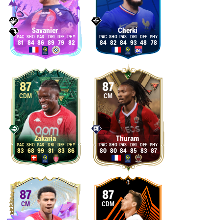
Savanier
Cherki
81
84
86
89
79
82
84
82
84
93
48
78
87
87
CDM
CM
Zakaria
Thuram
83
68
99
81
83
86
80
80
84
85
83
87
87
87
CM
CDM