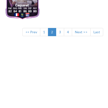
Caqueret
82
64
81
86
80
80
<< Prev
1
2
3
4
Next >>
Last