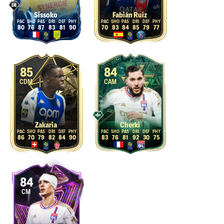
Sissoko
Fabián Ruiz
80
76
87
83
81
90
70
83
84
85
79
77
85
84
CDM
CAM
Zakaria
Cherki
86
70
79
82
84
90
83
76
81
92
30
75
84
CM