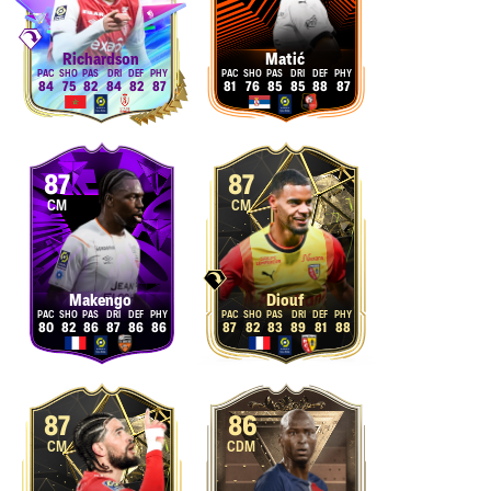
Richardson
Matić
84
75
82
84
82
87
81
76
85
85
88
87
87
87
CM
CM
Makengo
Diouf
80
82
86
87
86
86
87
82
83
89
81
88
87
86
CM
CDM