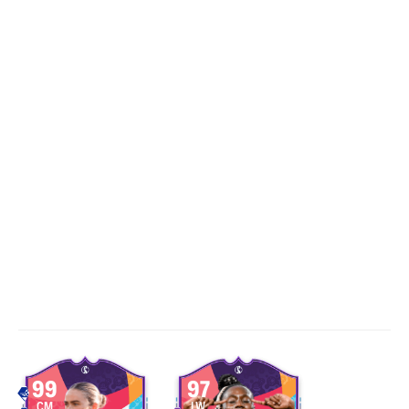
99
97
CM
LW