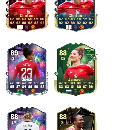
Clinton
Clinton
92
92
88
92
82
92
92
92
88
92
82
92
89
88
ST
CB
Geyse
Janssen
95
87
84
89
50
92
83
63
81
80
87
99
88
88
LM
ST