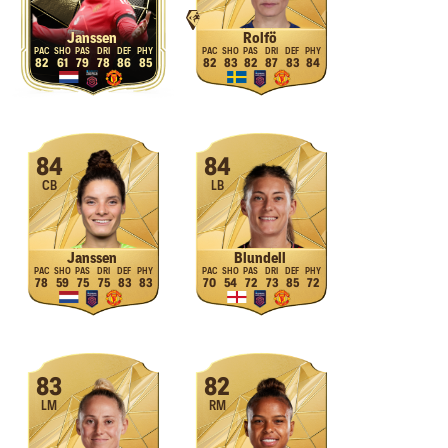
Janssen
Rolfö
82
61
79
78
86
85
82
83
82
87
83
84
84
84
CB
LB
Janssen
Blundell
78
59
75
75
83
83
70
54
72
73
85
72
83
82
LM
RM