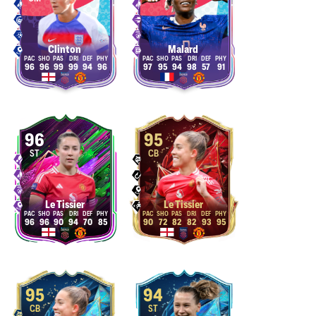
Clinton
Malard
96
96
99
99
94
96
97
95
94
98
57
91
96
95
ST
CB
Le Tissier
Le Tissier
96
96
90
94
70
85
90
72
82
82
93
95
95
94
CB
ST