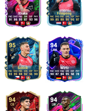
Xhaka
Frimpong
91
86
95
87
93
96
99
85
88
95
90
87
95
94
ST
CAM
Schick
Wirtz
93
95
88
92
55
90
90
87
94
95
58
78
94
94
CB
LW