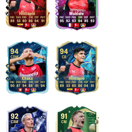
Hincapié
Mukiele
89
53
80
86
94
91
95
92
93
94
85
93
94
94
CDM
CB
Xhaka
Hincapié
90
87
94
88
91
94
89
53
80
86
94
91
92
91
CAM
CM