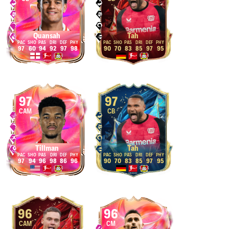
Quansah
Tah
97
60
94
92
97
98
90
70
83
85
97
95
97
97
CAM
CB
Tillman
Tah
97
94
96
98
86
96
90
70
83
85
97
95
96
96
CAM
CM