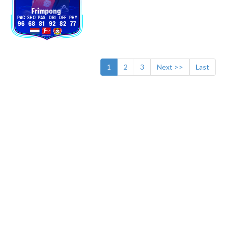
Frimpong
96
68
81
92
82
77
1
2
3
Next >>
Last