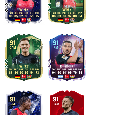
Wirtz
Wirtz
88
85
92
93
55
75
86
83
91
92
80
84
91
91
CAM
RM
Wirtz
Buendía
87
84
90
92
54
73
94
90
91
99
79
84
91
91
RM
CAM