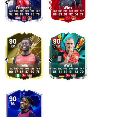
Frimpong
Wirtz
97
70
82
93
83
78
86
83
91
92
54
72
90
90
RM
CAM
Tella
Wirtz
90
87
87
87
60
75
85
81
89
91
53
70
90
RB