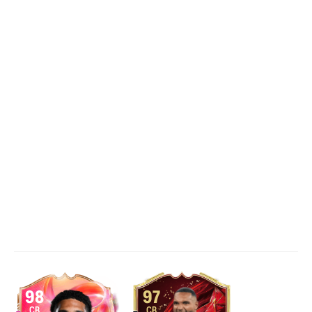
98
97
CB
CB