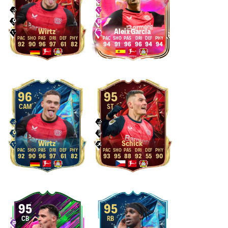
Wirtz
Aleix García
92
90
96
97
61
82
94
91
96
96
94
94
96
95
CAM
ST
Wirtz
Schick
92
90
96
97
61
82
93
95
88
92
55
90
95
95
CB
RB