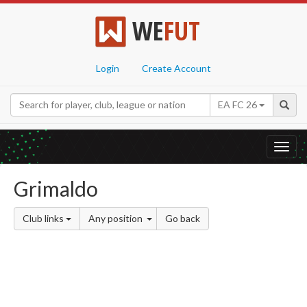
WE
FUT
Login
Create Account
EA FC 26
Toggl
navig
Grimaldo
Club links
Any position
Go back