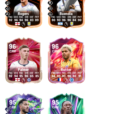
Rogers
Buendía
92
96
94
96
83
89
90
93
96
96
84
90
96
96
CAM
CAM
Palmer
Rutter
92
94
95
96
65
85
94
93
93
96
80
91
95
95
CAM
CAM