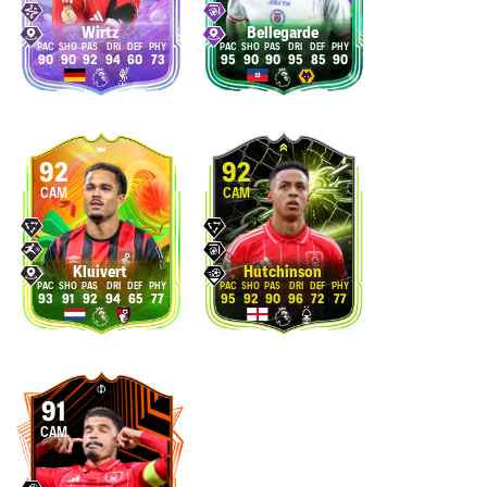
Wirtz
Bellegarde
90
90
92
94
60
73
95
90
90
95
85
90
92
92
CAM
CAM
Kluivert
Hutchinson
93
91
92
94
65
77
95
92
90
96
72
77
91
CAM