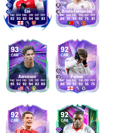
Eze
Bruno Fernandes
92
93
93
94
59
82
89
91
95
92
75
81
93
92
CAM
CAM
Aaronson
Palmer
95
92
92
94
82
80
90
90
92
93
55
75
92
92
CAM
CAM