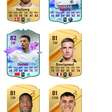
Højbjerg
Ugarte
55
73
78
78
81
82
76
65
84
80
82
81
82
81
CM
CM
Ounahi
Bourigeaud
78
73
84
84
75
77
73
77
82
81
67
76
81
81
CM
CDM