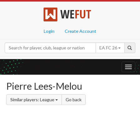
WE
FUT
Login
Create Account
EA FC 26
Toggl
navig
Pierre Lees-Melou
Similar players: League
Go back