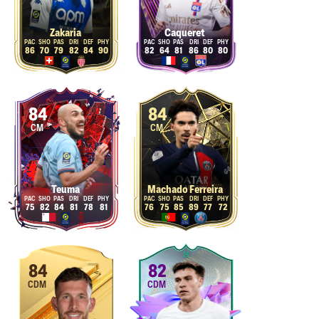
Zakaria
Caqueret
86
70
79
82
84
90
82
64
81
86
80
80
84
84
CM
CM
Teuma
Machado Ferreira
75
82
84
81
78
81
76
75
85
89
77
72
84
82
CDM
CDM