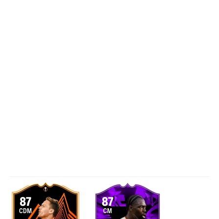
87
87
CDM
CM