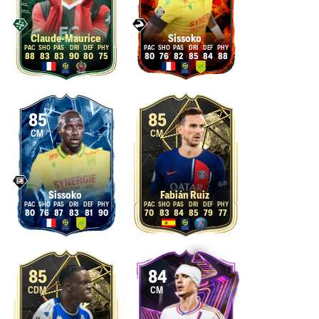
Claude-Maurice
Sissoko
88
83
83
90
80
75
80
76
82
85
84
88
85
85
CM
CM
Sissoko
Fabián Ruiz
80
76
87
83
81
90
70
83
84
85
79
77
85
84
CDM
CM