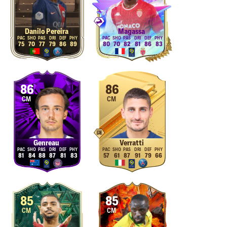
Danilo Pereira
Magassa
75
70
77
79
86
89
80
70
82
81
86
83
86
86
CM
CM
Genreau
Verratti
81
84
88
87
81
83
57
61
87
91
79
66
85
85
CM
CM