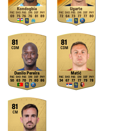
Kondogbia
Ugarte
69
75
76
76
81
89
72
64
73
77
77
80
81
81
CDM
CDM
Danilo Pereira
Matić
50
63
70
71
80
86
34
67
77
77
79
78
81
CM