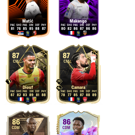
Matić
Makengo
81
76
85
85
88
87
80
82
86
87
86
86
87
87
CM
CM
Diouf
Camara
87
82
83
89
81
88
78
77
85
87
88
89
86
86
CDM
CDM