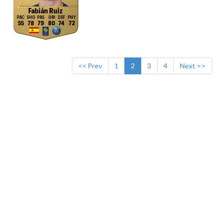
Fabián Ruiz
55
78
79
80
74
72
<< Prev
1
2
3
4
Next >>