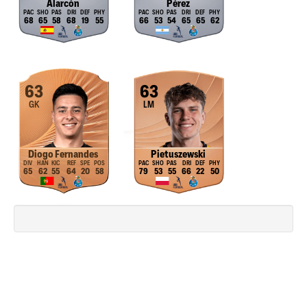
Alarcón
Pérez
68
65
58
68
19
55
66
53
54
65
65
62
63
63
GK
LM
Diogo Fernandes
Pietuszewski
65
62
55
64
20
58
79
53
55
66
22
50