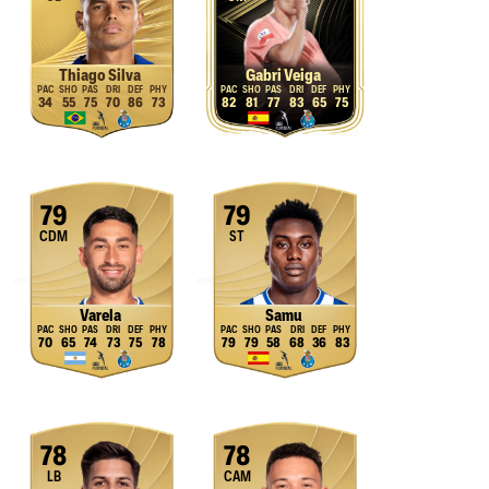
Thiago Silva
Gabri Veiga
34
55
75
70
86
73
82
81
77
83
65
75
79
79
CDM
ST
Varela
Samu
70
65
74
73
75
78
79
79
58
68
36
83
78
78
LB
CAM