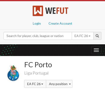
WE
FUT
Login
Create Account
EA FC 26
Toggl
navig
FC Porto
Liga Portugal
EA FC 26
Any position