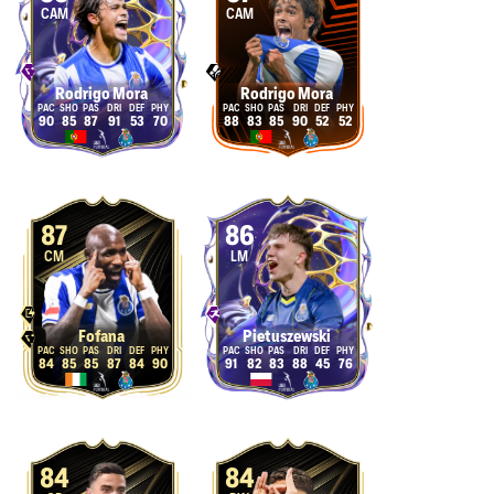
CAM
CAM
Rodrigo Mora
Rodrigo Mora
90
85
87
91
53
70
88
83
85
90
52
52
87
86
CM
LM
Fofana
Pietuszewski
84
85
85
87
84
90
91
82
83
88
45
76
84
84