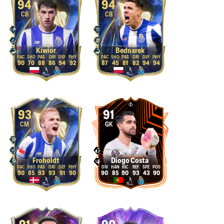
94
94
CB
CB
Kiwior
Bednarek
90
70
88
86
94
92
87
45
81
82
94
94
93
91
CM
GK
Froholdt
Diogo Costa
90
85
93
93
91
90
90
85
90
93
43
90