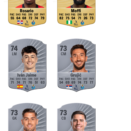
Rosario
Moffi
55
64
68
72
74
79
82
75
54
71
26
73
74
73
LM
CM
Iván Jaime
Grujić
71
74
71
76
51
63
54
69
69
74
73
77
73
73
GK
CB