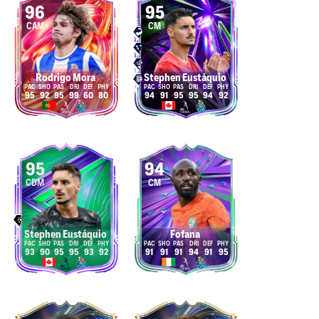
96
95
CAM
CM
Rodrigo Mora
Stephen Eustáquio
95
92
95
99
60
80
94
91
95
95
94
92
95
94
CDM
CM
Stephen Eustáquio
Fofana
93
90
95
95
93
92
91
91
91
94
91
95