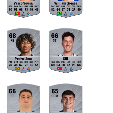
Vasco Sousa
William Gomes
70
58
68
73
49
45
82
64
57
74
27
50
68
66
RB
ST
Pedro Lima
Gül
76
48
67
71
65
57
69
64
58
67
28
66
66
65
ST
CDM