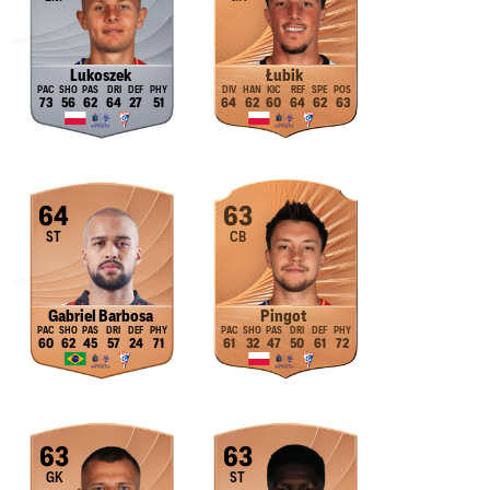
Lukoszek
Łubik
73
56
62
64
27
51
64
62
60
64
62
63
64
63
ST
CB
Gabriel Barbosa
Pingot
60
62
45
57
24
71
61
32
47
50
61
72
63
63
GK
ST