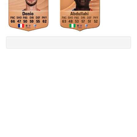
Donio
Abdullahi
66
47
50
59
55
62
63
48
53
57
51
52