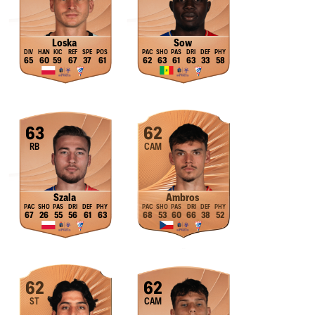
Loska
Sow
65
60
59
67
37
61
62
63
61
63
33
58
63
62
RB
CAM
Szala
Ambros
67
26
55
56
61
63
68
53
60
66
38
52
62
62
ST
CAM