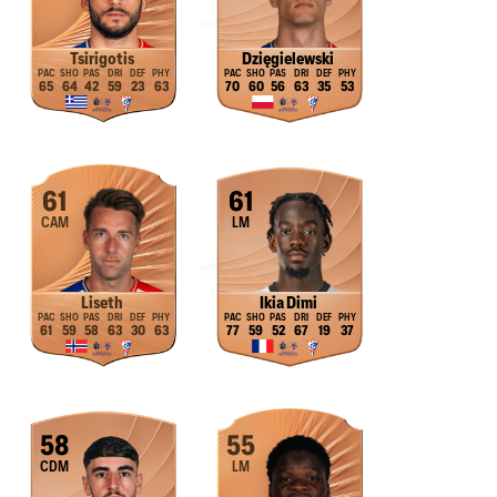
Tsirigotis
Dzięgielewski
65
64
42
59
23
63
70
60
56
63
35
53
61
61
CAM
LM
Liseth
Ikia Dimi
61
59
58
63
30
63
77
59
52
67
19
37
58
55
CDM
LM