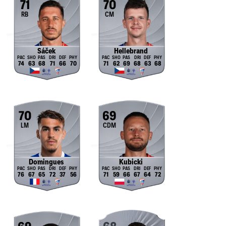
71
70
RB
CM
Sáček
Hellebrand
74
63
68
71
66
70
71
62
69
68
63
68
70
69
LM
CDM
Domingues
Kubicki
76
67
65
72
37
56
71
59
66
67
64
72