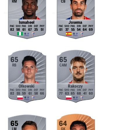
RM
CB
Ismaheel
Josema
82
58
61
67
25
51
61
37
55
54
64
69
65
65
RB
CAM
Olkowski
Rakoczy
82
55
59
61
58
66
77
63
65
68
41
60
65
64
LM
GK