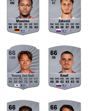
RM
ST
Massimo
Zahović
85
58
57
71
53
63
76
65
58
67
29
59
66
66
CAM
RB
Young Jun Goh
Kmeť
85
54
60
73
34
48
66
39
62
63
63
61
66
66