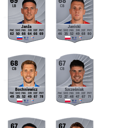
69
68
LB
CB
Janža
Janicki
62
50
66
64
66
69
46
35
52
49
68
80
68
67
CB
CB
Bochniewicz
Szcześniak
49
25
52
49
67
78
72
27
48
47
67
71
67
67