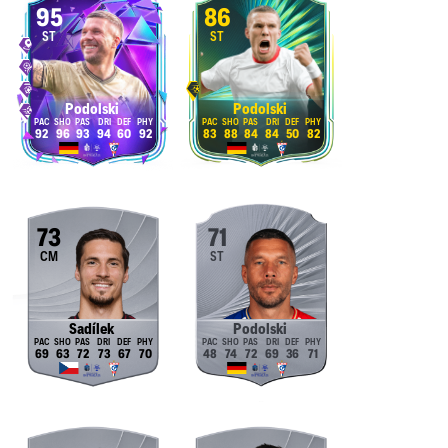
95
86
ST
ST
Podolski
Podolski
92
96
93
94
60
92
83
88
84
84
50
82
73
71
CM
ST
Sadílek
Podolski
69
63
72
73
67
70
48
74
72
69
36
71