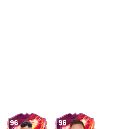
96
96
RW
GK