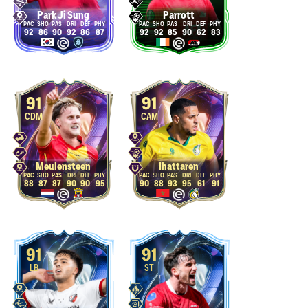
Park Ji Sung
Parrott
92
86
90
92
86
87
92
92
85
90
62
83
91
91
CDM
CAM
Meulensteen
Ihattaren
88
87
87
90
90
95
90
88
93
95
61
91
91
91
LB
ST