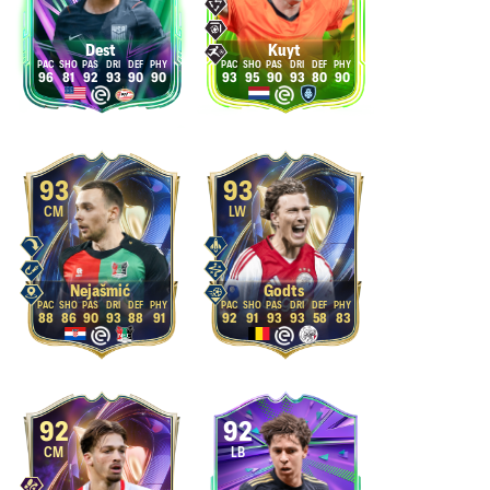
Dest
Kuyt
96
81
92
93
90
90
93
95
90
93
80
90
93
93
CM
LW
Nejašmić
Godts
88
86
90
93
88
91
92
91
93
93
58
83
92
92
CM
LB