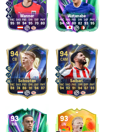
Wanner
Watanabe
95
91
94
95
70
80
94
58
80
82
93
95
94
94
CB
CAM
Schouten
Saibari
88
74
86
91
94
87
94
92
91
94
67
93
93
93
RW
LW