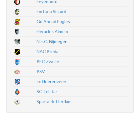
Feyenoord
Fortuna Sittard
Go Ahead Eagles
Heracles Almelo
N.E.C. Nijmegen
NAC Breda
PEC Zwolle
PSV
sc Heerenveen
SC Telstar
Sparta Rotterdam