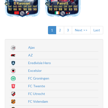
El Karouani
Parrott
92
68
91
90
88
90
93
93
88
91
63
85
1
2
3
Next >>
Last
Ajax
AZ
Eredivisie Hero
Excelsior
FC Groningen
FC Twente
FC Utrecht
FC Volendam