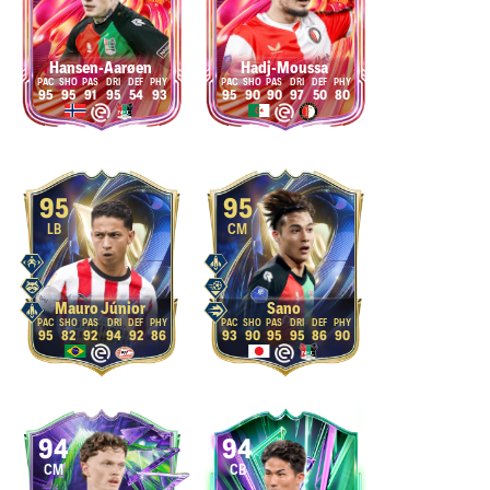
Hansen-Aarøen
Hadj-Moussa
95
95
91
95
54
93
95
90
90
97
50
80
95
95
LB
CM
Mauro Júnior
Sano
95
82
92
94
92
86
93
90
95
95
86
90
94
94
CM
CB