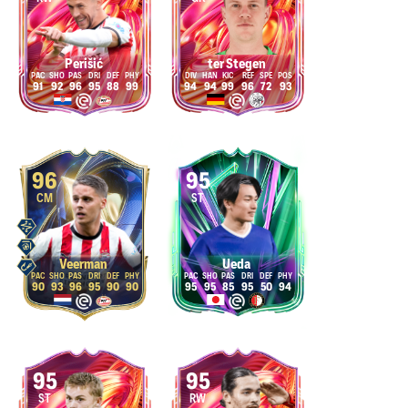
Perišić
ter Stegen
91
92
96
95
88
99
94
94
99
96
72
93
96
95
CM
ST
Veerman
Ueda
90
93
96
95
90
90
95
95
85
95
50
94
95
95
ST
RW