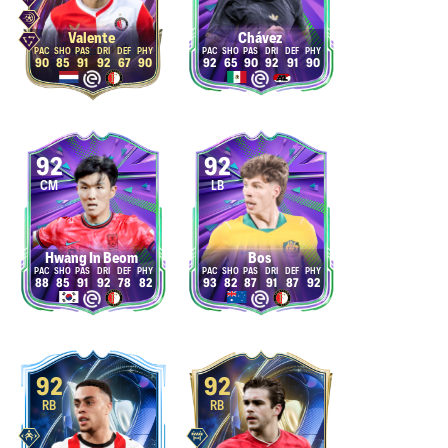
Valente
Chávez
90
85
91
92
67
90
92
65
90
92
91
90
92
92
CM
LB
Hwang In Beom
Bos
88
85
91
92
78
82
93
82
87
91
87
92
92
92
RB
RB