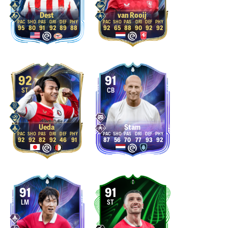
Dest
van Rooij
95
80
91
92
89
88
92
65
88
90
92
92
92
91
ST
CB
Ueda
Stam
92
92
82
92
46
91
87
56
70
77
93
92
91
91
LM
ST