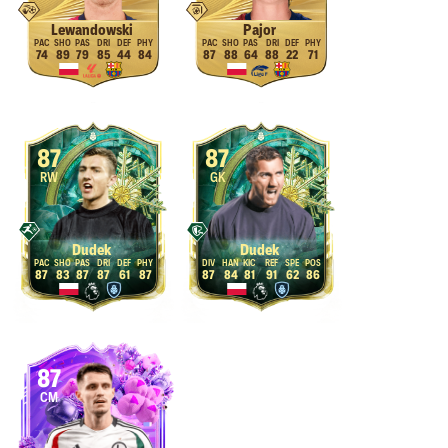
Lewandowski
Pajor
74
89
79
85
44
84
87
88
64
88
22
71
87
87
RW
GK
Dudek
Dudek
87
83
87
87
61
87
87
84
81
91
62
86
87
CM