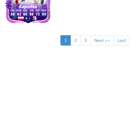
Kapustka
88
82
86
88
73
80
1
2
3
Next >>
Last