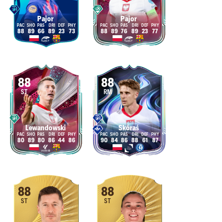
Pajor
Pajor
88
89
66
89
23
73
88
89
76
89
23
77
88
88
ST
RM
Lewandowski
Skóraś
80
89
80
86
44
86
90
84
86
88
61
87
88
88
ST
ST