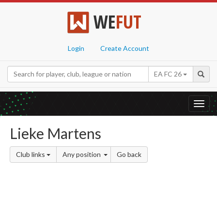
WE
FUT
Login
Create Account
EA FC 26
Toggl
navig
Lieke Martens
Club links
Any position
Go back