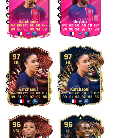
Karchaoui
Geyoro
99
86
95
99
94
88
94
90
94
97
97
93
97
97
LB
LB
Karchaoui
Karchaoui
99
81
93
97
92
85
99
81
93
97
92
85
96
96
CM
ST