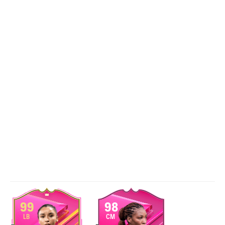
99
98
LB
CM