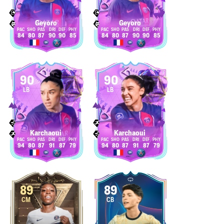
Geyoro
Geyoro
84
80
87
90
90
85
84
80
87
90
90
85
90
90
LB
LB
Karchaoui
Karchaoui
94
80
87
91
87
79
94
80
87
91
87
79
89
89
CM
CB