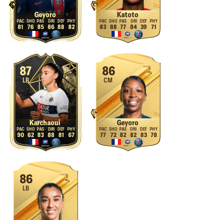
Geyoro
Katoto
81
76
85
86
88
82
83
88
77
84
39
71
87
86
LB
CM
Karchaoui
Geyoro
90
62
83
88
81
67
77
72
82
82
83
78
86
LB