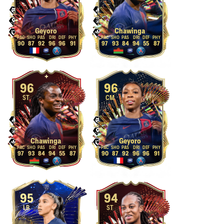
Geyoro
Chawinga
90
87
92
96
96
91
97
93
84
94
55
87
96
96
ST
CM
Chawinga
Geyoro
97
93
84
94
55
87
90
87
92
96
96
91
95
94
LB
ST