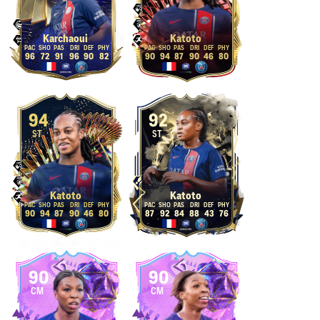
Karchaoui
Katoto
96
72
91
96
90
82
90
94
87
90
46
80
94
92
ST
ST
Katoto
Katoto
90
94
87
90
46
80
87
92
84
88
43
76
90
90
CM
CM