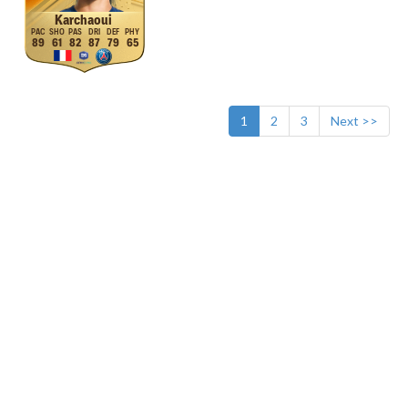
Karchaoui
89
61
82
87
79
65
1
2
3
Next >>