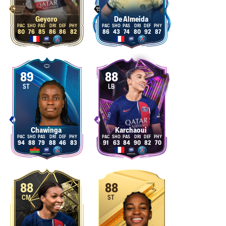
Geyoro
De Almeida
80
76
85
86
86
82
86
43
74
80
92
87
89
88
ST
LB
Chawinga
Karchaoui
94
88
79
88
46
83
91
63
84
90
82
70
88
88
CM
ST