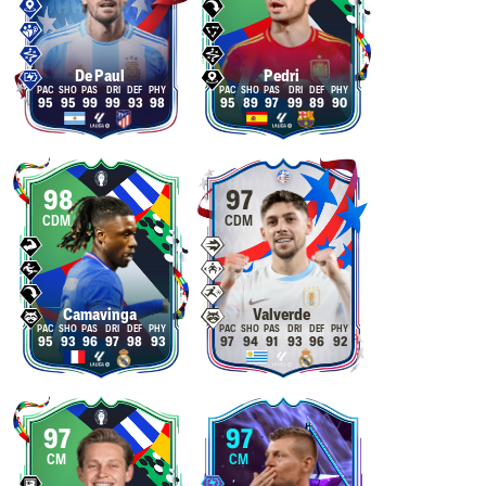
De Paul
Pedri
95
95
99
99
93
98
95
89
97
99
89
90
98
97
CDM
CDM
Camavinga
Valverde
95
93
96
97
98
93
97
94
91
93
96
92
97
97
CM
CM