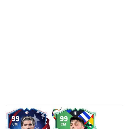
99
99
CM
CM