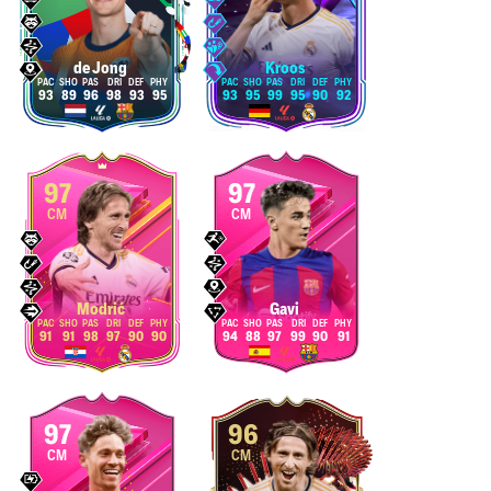
de Jong
Kroos
93
89
96
98
93
95
93
95
99
95
90
92
97
97
CM
CM
Modrić
Gavi
91
91
98
97
90
90
94
88
97
99
90
91
97
96
CM
CM