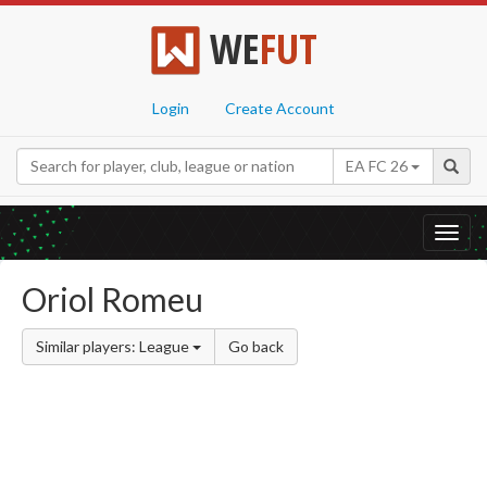
WE
FUT
Login
Create Account
EA FC 26
Toggl
navig
Oriol Romeu
Similar players: League
Go back