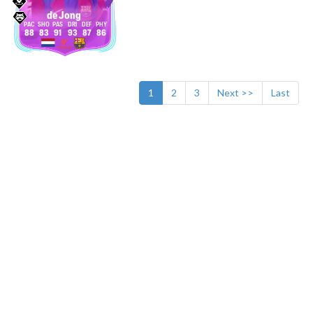
de Jong
88
83
91
93
87
86
1
2
3
Next >>
Last