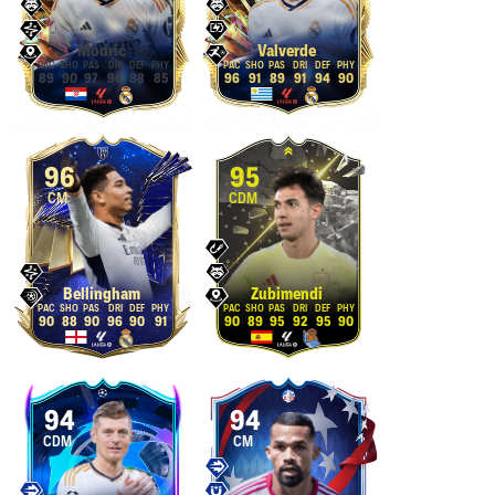
Modrić
Valverde
89
90
97
96
88
85
96
91
89
91
94
90
96
95
CM
CDM
Bellingham
Zubimendi
90
88
90
96
90
91
90
89
95
92
95
90
94
94
CDM
CM