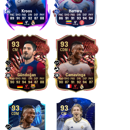
Kroos
Herrera
89
91
97
92
87
88
86
91
91
93
94
94
93
93
CM
CDM
Gündoğan
Camavinga
90
92
94
94
87
88
90
87
91
92
94
87
93
93
CDM
CM