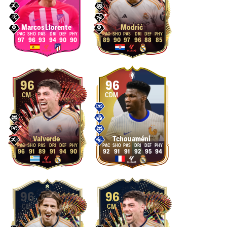
Marcos Llorente
Modrić
97
96
93
94
90
90
89
90
97
96
88
85
96
96
CM
CDM
Valverde
Tchouaméni
96
91
89
91
94
90
92
91
91
92
95
94
96
96
CM
CM