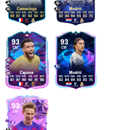
Camavinga
Modrić
90
87
91
92
94
87
82
84
94
93
83
75
93
93
CM
CM
Capoue
Modrić
87
87
90
90
91
90
82
84
94
93
83
75
93
CM