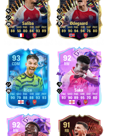
Saliba
Ødegaard
88
50
80
84
93
89
89
90
94
94
76
80
93
92
CDM
RW
Rice
Saka
90
79
88
88
93
93
93
90
89
95
70
80
92
91
RW
RB