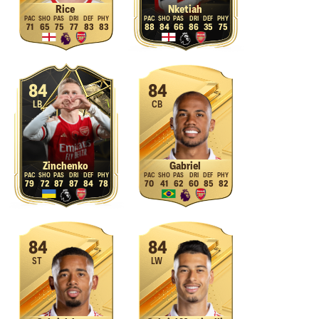
Rice
Nketiah
71
65
75
77
83
83
88
84
66
86
35
75
84
84
LB
CB
Zinchenko
Gabriel
79
72
87
87
84
78
70
41
62
60
85
82
84
84
ST
LW