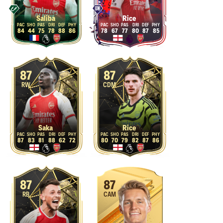
Saliba
Rice
84
44
75
78
88
86
78
67
77
80
87
85
87
87
RW
CDM
Saka
Rice
87
83
81
88
62
72
80
70
79
82
87
86
87
87
RB
CAM