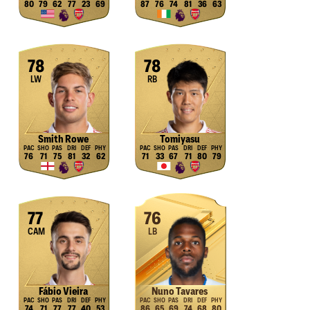
80
79
62
77
23
69
87
76
74
81
36
63
78
78
LW
RB
Smith Rowe
Tomiyasu
76
71
75
81
32
62
71
33
67
71
80
79
77
76
CAM
LB
Fábio Vieira
Nuno Tavares
74
71
77
77
40
53
86
65
69
74
68
80