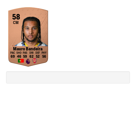
58
CM
Mauro Bandeira
69
46
59
62
52
56