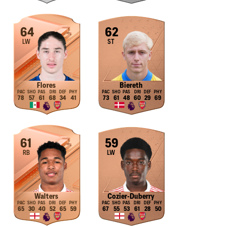
64
62
LW
ST
Flores
Biereth
78
57
61
68
34
41
73
61
48
60
29
69
61
59
RB
LW
Walters
Cozier-Duberry
65
30
40
52
65
59
67
55
53
61
28
50