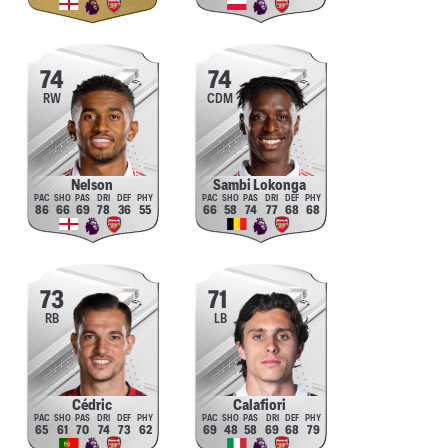
74
74
RW
CDM
Nelson
Sambi Lokonga
86
66
69
78
36
55
66
58
74
77
68
68
73
71
RB
LB
Cédric
Calafiori
65
61
70
74
73
62
69
48
58
69
68
79