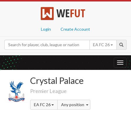
WE
FUT
Login
Create Account
EA FC 26
Toggl
navig
Crystal Palace
Premier League
EA FC 26
Any position