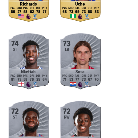
Richards
Uche
66
27
58
62
78
77
68
73
69
73
68
83
74
73
ST
LB
Nketiah
Sosa
81
73
58
76
25
64
71
53
77
73
67
70
72
72
ST
RW