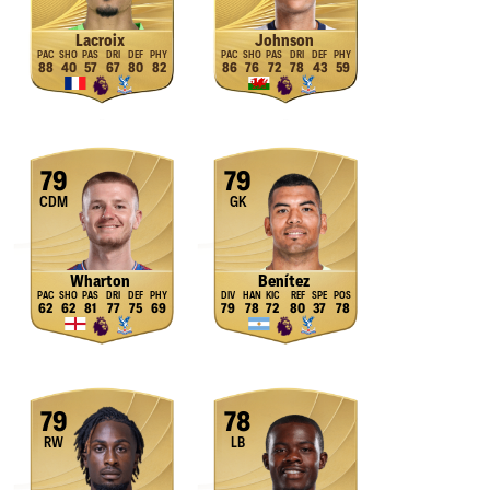
Lacroix
Johnson
88
40
57
67
80
82
86
76
72
78
43
59
79
79
CDM
GK
Wharton
Benítez
62
62
81
77
75
69
79
78
72
80
37
78
79
78
RW
LB