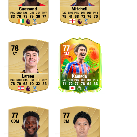
Guessand
Mitchell
83
76
73
79
36
77
75
41
68
73
76
70
78
77
ST
CM
Larsen
Kamada
75
79
62
70
32
83
71
72
77
78
64
66
77
77
CDM
CM