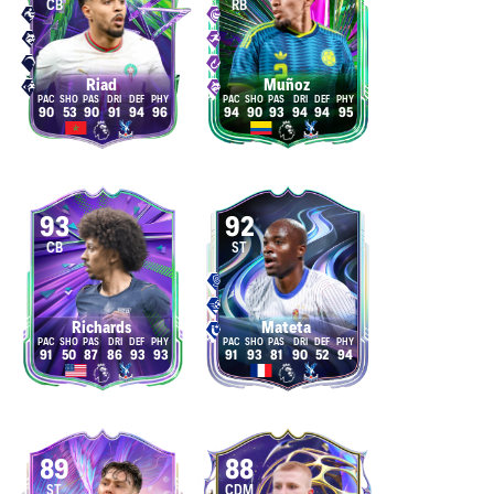
CB
RB
Riad
Muñoz
90
53
90
91
94
96
94
90
93
94
94
95
93
92
CB
ST
Richards
Mateta
91
50
87
86
93
93
91
93
81
90
52
94
89
88
ST
CDM