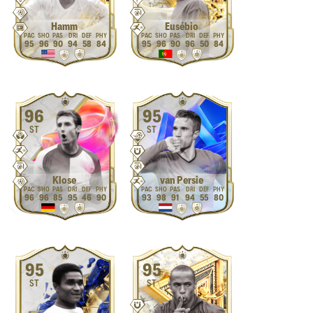
Hamm
Eusébio
95
96
90
94
58
84
95
96
90
96
50
84
96
95
ST
ST
Klose
van Persie
96
96
85
95
46
90
93
98
91
94
55
80
95
95
ST
ST