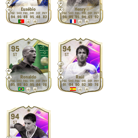
Eusébio
Henry
94
95
88
95
48
82
96
95
95
94
65
92
95
94
ST
ST
Ronaldo
Raúl
95
95
80
95
44
76
91
94
90
92
50
76
94
ST