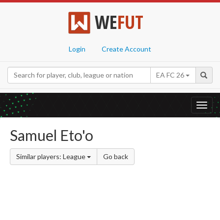
WE
FUT
Login
Create Account
EA FC 26
Toggl
navig
Samuel Eto'o
Similar players: League
Go back