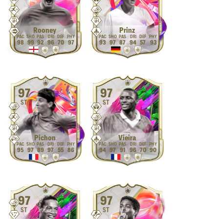
Rooney
Prinz
98
99
92
96
70
97
93
97
87
94
57
93
97
97
ST
ST
Pichon
Vieira
95
97
89
97
55
86
94
97
91
96
70
90
97
97
ST
ST