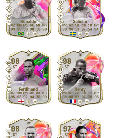
Ronaldo
Schelin
99
99
90
98
50
90
98
98
91
97
54
94
98
98
ST
ST
Ferdinand
Henry
95
98
92
94
70
99
98
98
97
97
70
95
98
97
ST
ST