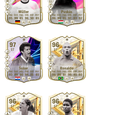
Müller
Puskás
95
99
85
96
50
85
96
99
95
97
63
92
97
96
ST
ST
Šuker
Ronaldo
93
99
90
94
55
85
96
96
81
96
45
80
96
96
ST
ST