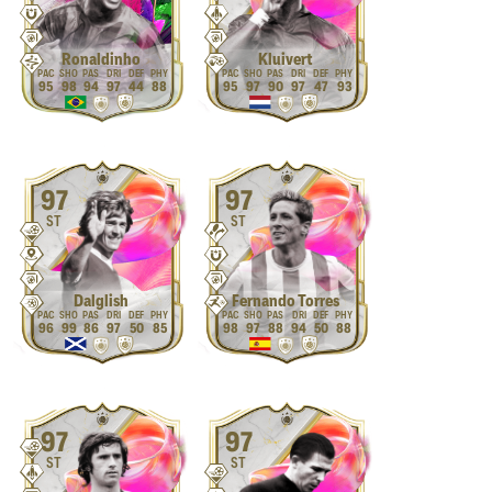
Ronaldinho
Kluivert
95
98
94
97
44
88
95
97
90
97
47
93
97
97
ST
ST
Dalglish
Fernando Torres
96
99
86
97
50
85
98
97
88
94
50
88
97
97
ST
ST