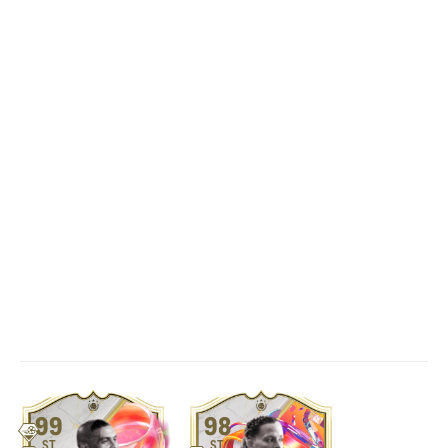
99
98
ST
ST