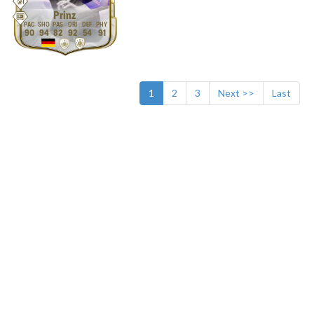
Prinz
90
94
82
92
54
91
1
2
3
Next >>
Last