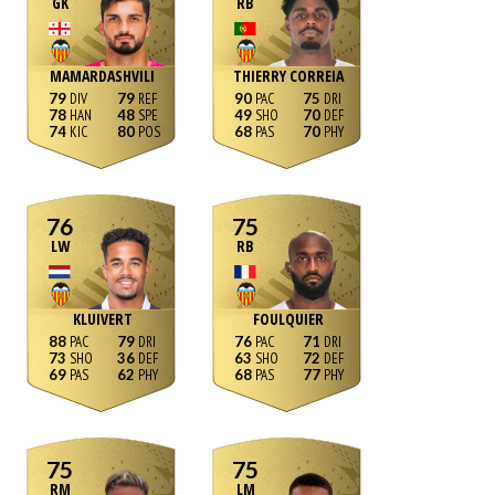
GK
RB
MAMARDASHVILI
THIERRY CORREIA
79
79
90
75
78
48
49
70
74
80
68
70
76
75
LW
RB
KLUIVERT
FOULQUIER
88
79
76
71
73
36
63
72
69
62
68
77
75
75
RM
LM