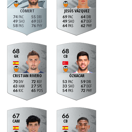
CÖMERT
JESÚS VÁZQUEZ
74
55
69
64
49
69
49
67
58
76
64
62
68
68
GK
CB
CRISTIAN RIVERO
ÖZKACAR
70
72
53
59
63
27
33
67
66
65
54
72
67
66
CAM
CB