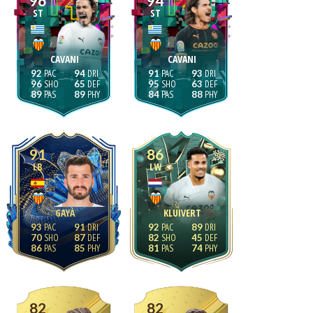
96
94
ST
ST
CAVANI
CAVANI
92
94
91
93
96
65
95
63
89
89
84
88
91
86
LB
LW
GAYÀ
KLUIVERT
93
91
92
89
70
87
82
45
86
85
81
74
82
82