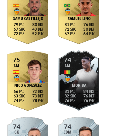
SAMU CASTILLEJO
SAMUEL LINO
79
80
81
76
67
43
71
30
72
52
67
64
75
74
CM
CM
NICO GONZÁLEZ
MORIBA
66
72
81
84
63
73
82
76
74
78
76
76
74
74
GK
CDM