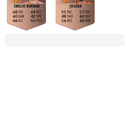
EMILIO BERNAD
JOSEDA
68
64
55
57
60
42
48
60
66
55
56
60