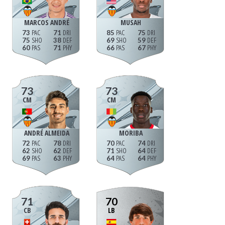
MARCOS ANDRÉ
MUSAH
73
71
85
75
75
38
69
59
60
71
66
67
73
73
CM
CM
ANDRÉ ALMEIDA
MORIBA
72
78
70
74
62
62
71
64
69
63
64
64
71
70
CB
LB