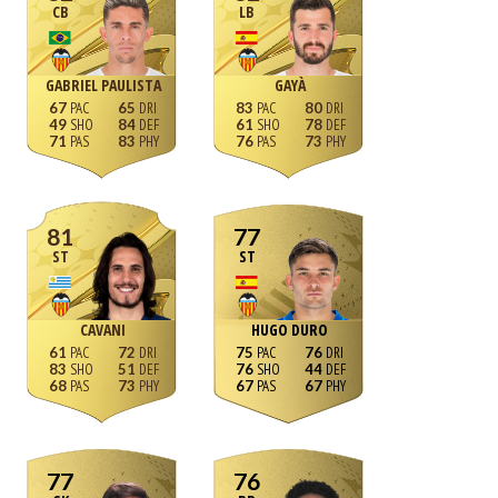
CB
LB
GABRIEL PAULISTA
GAYÀ
67
65
83
80
49
84
61
78
71
83
76
73
81
77
ST
ST
CAVANI
HUGO DURO
61
72
75
76
83
51
76
44
68
73
67
67
77
76