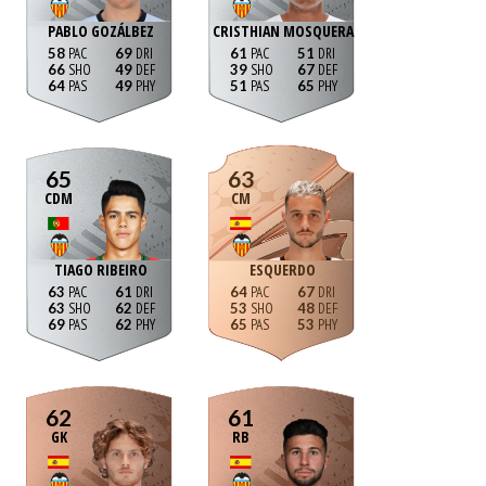
PABLO GOZÁLBEZ
CRISTHIAN MOSQUERA
58
69
61
51
66
49
39
67
64
49
51
65
65
63
CDM
CM
TIAGO RIBEIRO
ESQUERDO
63
61
64
67
63
62
53
48
69
62
65
53
62
61
GK
RB