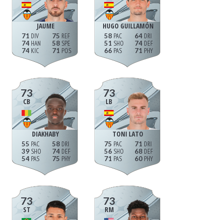
JAUME
HUGO GUILLAMÓN
71
75
58
64
74
58
51
74
74
71
66
71
73
73
CB
LB
DIAKHABY
TONI LATO
55
58
75
71
39
74
56
68
54
75
71
60
73
73
ST
RM