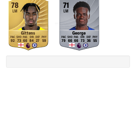
78
71
LM
LM
Gittens
George
92
73
66
84
27
59
79
66
66
73
36
55