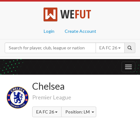
WE
FUT
Login
Create Account
EA FC 26
Toggl
navig
Chelsea
Premier League
EA FC 26
Position: LM