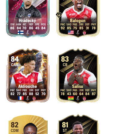
Hrádecký
Balogun
86
84
70
86
45
84
92
85
75
85
31
78
84
83
CAM
CB
Akliouche
Salisu
82
77
85
88
52
70
78
43
60
64
84
87
82
81
CDM
ST