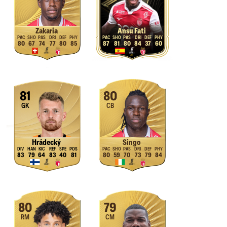
Zakaria
Ansu Fati
80
67
74
77
80
85
87
81
80
84
37
60
81
80
GK
CB
Hrádecký
Singo
83
79
64
83
40
81
80
59
70
73
79
84
80
79
RM
CM