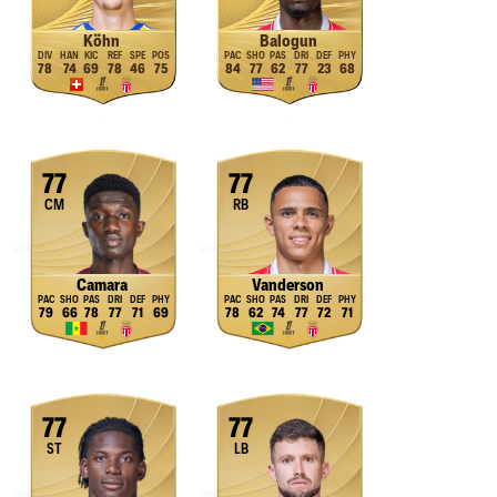
Köhn
Balogun
78
74
69
78
46
75
84
77
62
77
23
68
77
77
CM
RB
Camara
Vanderson
79
66
78
77
71
69
78
62
74
77
72
71
77
77
ST
LB