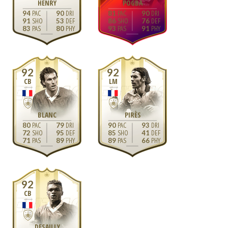
HENRY
POGBA
94
90
81
90
91
53
86
76
83
80
93
91
92
92
CB
LM
BLANC
PIRÈS
80
79
90
93
72
95
85
41
71
89
89
66
92
CB
DESAILLY