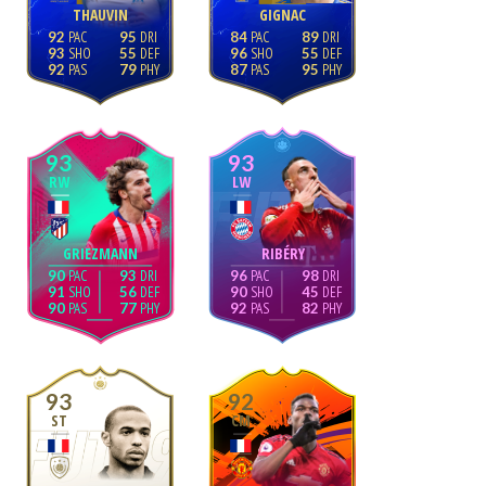
THAUVIN
GIGNAC
92
95
84
89
93
55
96
55
92
79
87
95
93
93
RW
LW
GRIEZMANN
RIBÉRY
90
93
96
98
91
56
90
45
90
77
92
82
93
92
ST
CM