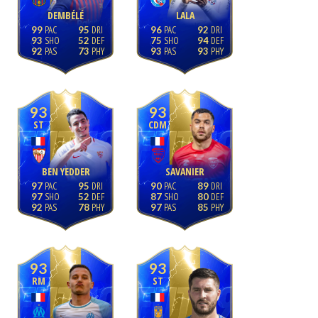
DEMBÉLÉ
LALA
99
95
96
92
93
52
75
94
92
73
93
93
93
93
ST
CDM
BEN YEDDER
SAVANIER
97
95
90
89
97
52
87
80
92
78
97
85
93
93
RM
ST