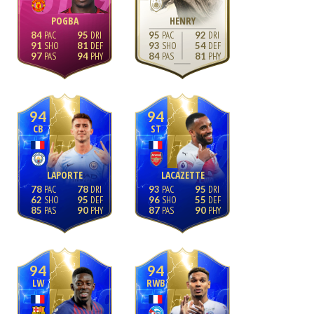
POGBA
HENRY
84
95
95
92
91
81
93
54
97
94
84
81
94
94
CB
ST
LAPORTE
LACAZETTE
78
78
93
95
62
95
96
55
85
90
87
90
94
94
LW
RWB