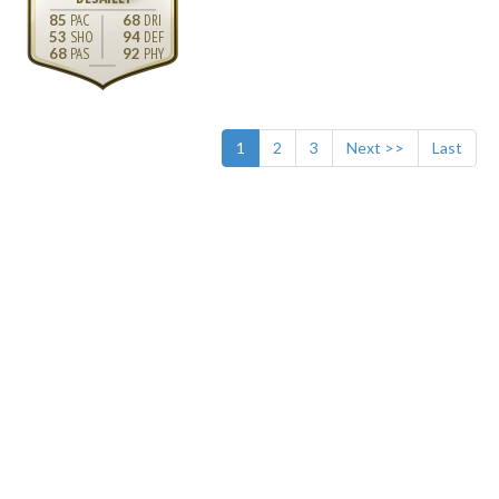
85
68
53
94
68
92
1
2
3
Next >>
Last