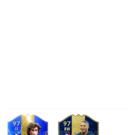
97
97
CF
RW