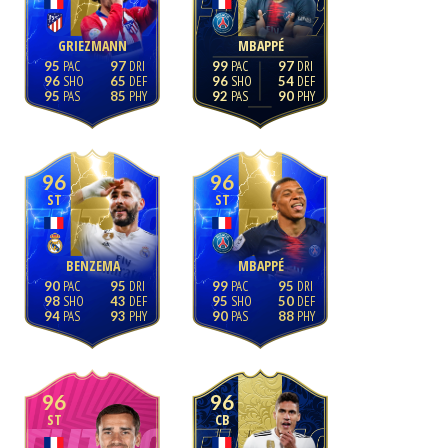
GRIEZMANN
MBAPPÉ
95
97
99
97
96
65
96
54
95
85
92
90
96
96
ST
ST
BENZEMA
MBAPPÉ
90
95
99
95
98
43
95
50
94
93
90
88
96
96
ST
CB