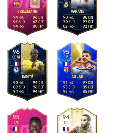
GRIEZMANN
VARANE
94
96
90
88
95
62
70
97
94
80
82
92
96
95
CDM
CM
KANTÉ
AOUAR
90
94
91
97
89
96
93
85
94
94
95
85
95
94
CM
ST